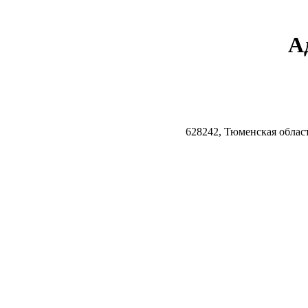
А
628242, Тюменская облас