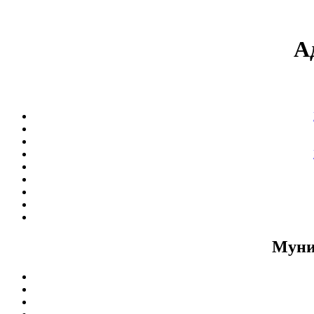
А
Муни