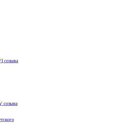
VI созыва
V созыва
етского