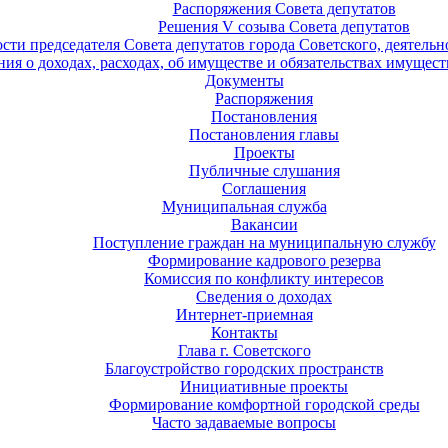
Распоряжения Совета депутатов
Решения V созыва Совета депутатов
ости председателя Совета депутатов города Советского, деятель
ия о доходах, расходах, об имуществе и обязательствах имущест
Документы
Распоряжения
Постановления
Постановления главы
Проекты
Публичные слушания
Соглашения
Муниципальная служба
Вакансии
Поступление граждан на муниципальную службу
Формирование кадрового резерва
Комиссия по конфликту интересов
Сведения о доходах
Интернет-приемная
Контакты
Глава г. Советского
Благоустройство городских пространств
Инициативные проекты
Формирование комфортной городской среды
Часто задаваемые вопросы