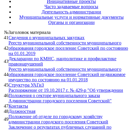
Инициативные проекты
Часто задаваемые вопросы
Деятельность администрации
Муниципальные услуги и нормативные документы
Органы и организации
№
Заголовок материала
41
Сведения о муниципальных закупках
Реестр муниципальной собственности муниципального
42
образования городское поселение Советский по состоянию
на 01.01.2019
Декларации по КМНС, нацполитике и профилактике
43
правонарушений
Реестр муниципальной собственности муниципального
44
образования городское поселение Советский недвижимое
имущество по состоянию на 01.01.2018
45
Структура УАГиЗ
Распоряжение от 19.10.2017 г. № 429-р "Об утверждении
46
Положения о секторе муниципального заказа
Администрации городского поселения Советский"
47
Контакты
48
Должностная
Положение об отделе по городскому хозяйству
49
администрации городского поселения Советский
Заключение о результатах публичных слушаний по