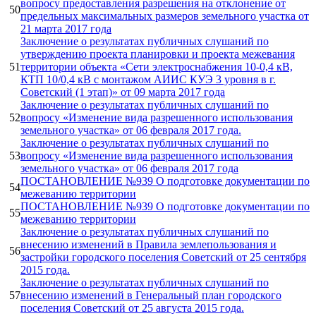
вопросу предоставления разрешения на отклонение от
50
предельных максимальных размеров земельного участка от
21 марта 2017 года
Заключение о результатах публичных слушаний по
утверждению проекта планировки и проекта межевания
51
территории объекта «Сети электроснабжения 10-0,4 кВ,
КТП 10/0,4 кВ с монтажом АИИС КУЭ 3 уровня в г.
Советский (1 этап)» от 09 марта 2017 года
Заключение о результатах публичных слушаний по
52
вопросу «Изменение вида разрешенного использования
земельного участка» от 06 февраля 2017 года.
Заключение о результатах публичных слушаний по
53
вопросу «Изменение вида разрешенного использования
земельного участка» от 06 февраля 2017 года
ПОСТАНОВЛЕНИЕ №939 О подготовке документации по
54
межеванию территории
ПОСТАНОВЛЕНИЕ №939 О подготовке документации по
55
межеванию территории
Заключение о результатах публичных слушаний по
внесению изменений в Правила землепользования и
56
застройки городского поселения Советский от 25 сентября
2015 года.
Заключение о результатах публичных слушаний по
57
внесению изменений в Генеральный план городского
поселения Советский от 25 августа 2015 года.