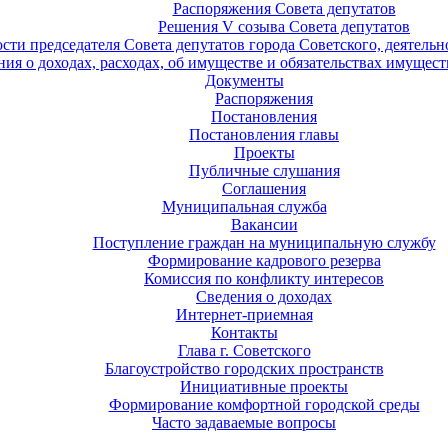
Распоряжения Совета депутатов
Решения V созыва Совета депутатов
ости председателя Совета депутатов города Советского, деятель
ия о доходах, расходах, об имуществе и обязательствах имущест
Документы
Распоряжения
Постановления
Постановления главы
Проекты
Публичные слушания
Соглашения
Муниципальная служба
Вакансии
Поступление граждан на муниципальную службу
Формирование кадрового резерва
Комиссия по конфликту интересов
Сведения о доходах
Интернет-приемная
Контакты
Глава г. Советского
Благоустройство городских пространств
Инициативные проекты
Формирование комфортной городской среды
Часто задаваемые вопросы