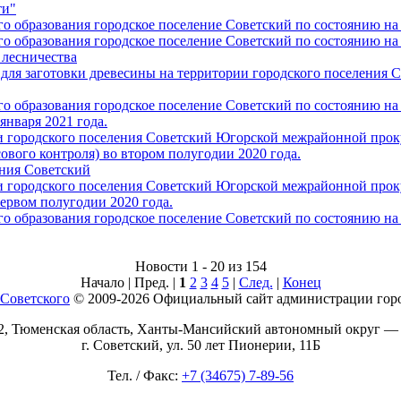
ти"
 образования городское поселение Советский по состоянию на 
 образования городское поселение Советский по состоянию на 
 лесничества
для заготовки древесины на территории городского поселения С
 образования городское поселение Советский по состоянию на 
января 2021 года.
 городского поселения Советский Югорской межрайонной прок
вого контроля) во втором полугодии 2020 года.
ния Советский
 городского поселения Советский Югорской межрайонной про
ервом полугодии 2020 года.
 образования городское поселение Советский по состоянию на 
Новости 1 - 20 из 154
Начало | Пред. |
1
2
3
4
5
|
След.
|
Конец
© 2009-2026 Официальный сайт администрации горо
2, Тюменская область, Ханты-Мансийский автономный округ —
г. Советский, ул. 50 лет Пионерии, 11Б
Тел. / Факс:
+7 (34675) 7-89-56