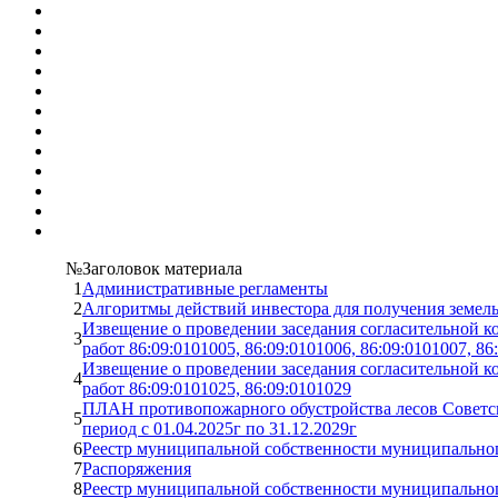
№
Заголовок материала
1
Административные регламенты
2
Алгоритмы действий инвестора для получения земельн
Извещение о проведении заседания согласительной 
3
работ 86:09:0101005, 86:09:0101006, 86:09:0101007, 86
Извещение о проведении заседания согласительной 
4
работ 86:09:0101025, 86:09:0101029
ПЛАН противопожарного обустройства лесов Советск
5
период с 01.04.2025г по 31.12.2029г
6
Реестр муниципальной собственности муниципального
7
Распоряжения
8
Реестр муниципальной собственности муниципального