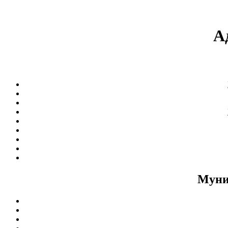
А
Муни