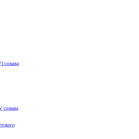
VI созыва
V созыва
етского