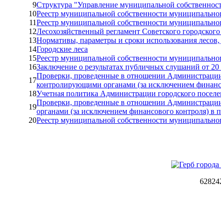
9
Структура "Управление муниципальной собственнос
10
Реестр муниципальной собственности муниципального
11
Реестр муниципальной собственности муниципального
12
Лесохозяйственный регламент Советского городского
13
Нормативы, параметры и сроки использования лесов, 
14
Городские леса
15
Реестр муниципальной собственности муниципального
16
Заключение о результатах публичных слушаний от 20 
Проверки, проведенные в отношении Администрации
17
контролирующими органами (за исключением финансо
18
Учетная политика Администрации городского поселе
Проверки, проведенные в отношении Администрации
19
органами (за исключением финансового контроля) в п
20
Реестр муниципальной собственности муниципального
62824