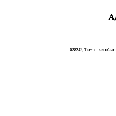
А
628242, Тюменская облас