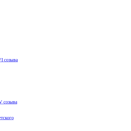
VI созыва
V созыва
етского