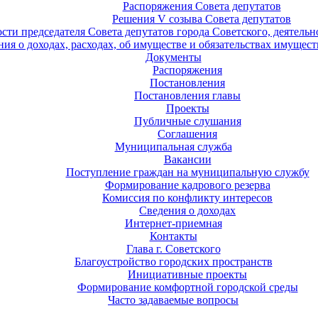
Распоряжения Совета депутатов
Решения V созыва Совета депутатов
ости председателя Совета депутатов города Советского, деятель
ия о доходах, расходах, об имуществе и обязательствах имущест
Документы
Распоряжения
Постановления
Постановления главы
Проекты
Публичные слушания
Соглашения
Муниципальная служба
Вакансии
Поступление граждан на муниципальную службу
Формирование кадрового резерва
Комиссия по конфликту интересов
Сведения о доходах
Интернет-приемная
Контакты
Глава г. Советского
Благоустройство городских пространств
Инициативные проекты
Формирование комфортной городской среды
Часто задаваемые вопросы