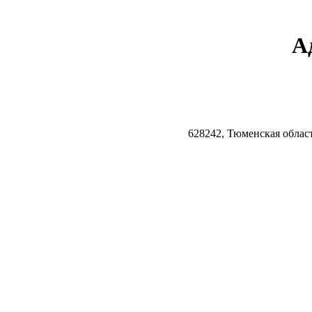
А
628242, Тюменская облас