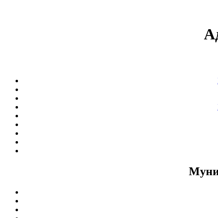
А
Муни