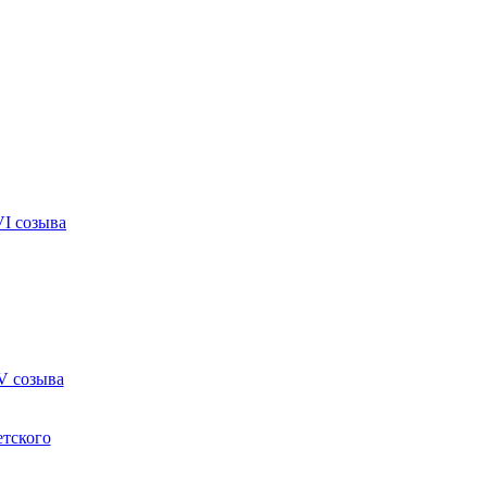
VI созыва
V созыва
етского