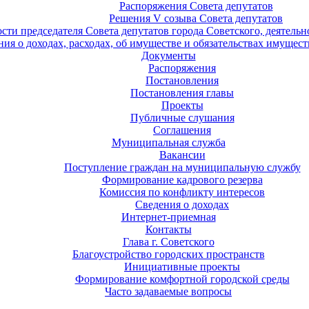
Распоряжения Совета депутатов
Решения V созыва Совета депутатов
ости председателя Совета депутатов города Советского, деятель
ия о доходах, расходах, об имуществе и обязательствах имущест
Документы
Распоряжения
Постановления
Постановления главы
Проекты
Публичные слушания
Соглашения
Муниципальная служба
Вакансии
Поступление граждан на муниципальную службу
Формирование кадрового резерва
Комиссия по конфликту интересов
Сведения о доходах
Интернет-приемная
Контакты
Глава г. Советского
Благоустройство городских пространств
Инициативные проекты
Формирование комфортной городской среды
Часто задаваемые вопросы