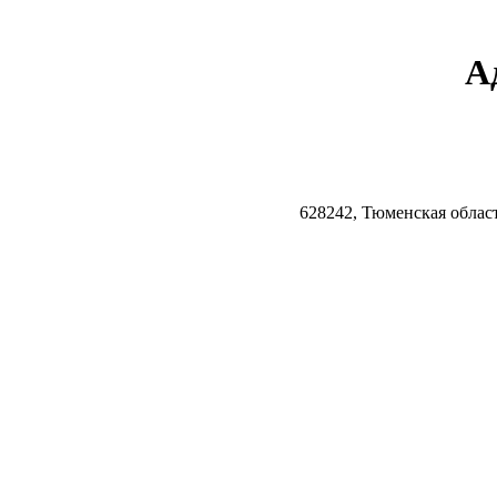
А
628242, Тюменская облас