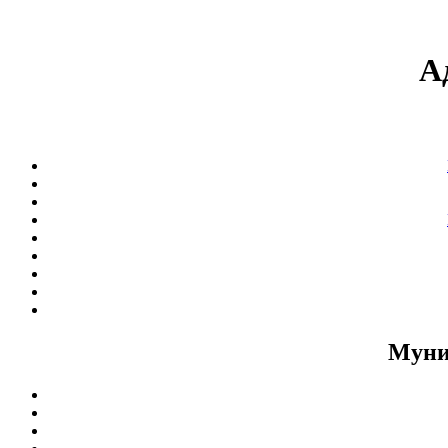
А
Муни