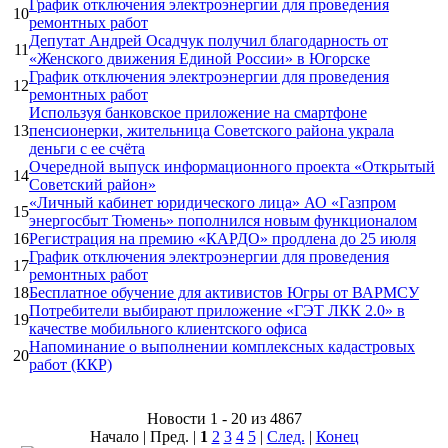
График отключения электроэнергии для проведения
10
ремонтных работ
Депутат Андрей Осадчук получил благодарность от
11
«Женского движения Единой России» в Югорске
График отключения электроэнергии для проведения
12
ремонтных работ
Используя банковское приложение на смартфоне
13
пенсионерки, жительница Советского района украла
деньги с ее счёта
Очередной выпуск информационного проекта «Открытый
14
Советский район»
«Личный кабинет юридического лица» АО «Газпром
15
энергосбыт Тюмень» пополнился новым функционалом
16
Регистрация на премию «КАРДО» продлена до 25 июля
График отключения электроэнергии для проведения
17
ремонтных работ
18
Бесплатное обучение для активистов Югры от ВАРМСУ
Потребители выбирают приложение «ГЭТ ЛКК 2.0» в
19
качестве мобильного клиентского офиса
Напоминание о выполнении комплексных кадастровых
20
работ (ККР)
Новости 1 - 20 из 4867
Начало | Пред. |
1
2
3
4
5
|
След.
|
Конец