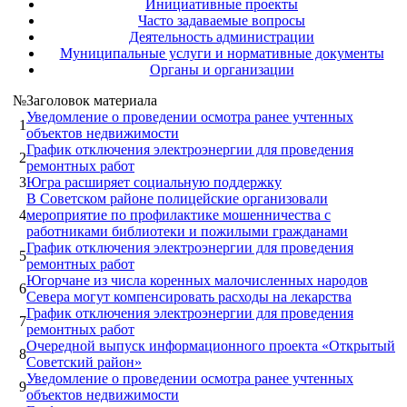
Инициативные проекты
Часто задаваемые вопросы
Деятельность администрации
Муниципальные услуги и нормативные документы
Органы и организации
№
Заголовок материала
Уведомление о проведении осмотра ранее учтенных
1
объектов недвижимости
График отключения электроэнергии для проведения
2
ремонтных работ
3
Югра расширяет социальную поддержку
В Советском районе полицейские организовали
4
мероприятие по профилактике мошенничества с
работниками библиотеки и пожилыми гражданами
График отключения электроэнергии для проведения
5
ремонтных работ
Югорчане из числа коренных малочисленных народов
6
Севера могут компенсировать расходы на лекарства
График отключения электроэнергии для проведения
7
ремонтных работ
Очередной выпуск информационного проекта «Открытый
8
Советский район»
Уведомление о проведении осмотра ранее учтенных
9
объектов недвижимости